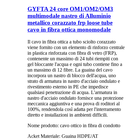
GYFTA 24 core OM1/OM2/OM3
multimodale nastro di Alluminio
metallico corazzato frp loose tube
cavo in fibra ottica monomodale
Il cavo in fibra ottica a tubo sciolto corazzato
viene fornito con un elemento di rinforzo centrale
in plastica rinforzata con fibra di vetro (FRP),
contenente un massimo di 24 tubi riempiti con
gel bloccante l'acqua e ogni tubo contiene fino a
un massimo di 12 fibre. La guaina del cavo
incorpora un nastro di blocco dell'acqua, uno
strato di armatura in nastro d'acciaio ondulato e
rivestimento esterno in PE che impedisce
qualsiasi penetrazione di acqua. L'armatura in
nastro d'acciaio ondulato fornisce una protezione
meccanica aggiuntiva e una prova di roditori al
100%, rendendola così adatta per l'interramento
diretto e installazioni in ambienti difficili.
Nome prodotto: cavo ottico in fibra di condotto
Acket Materiale: Guaina HDPE/AT