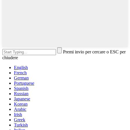
Premi invio per cercare o ESC per
chiudere
English
French
German
Portuguese
Spanish
Russian
Japanese
Korean
Arabic
Irish
Greek
Turkish