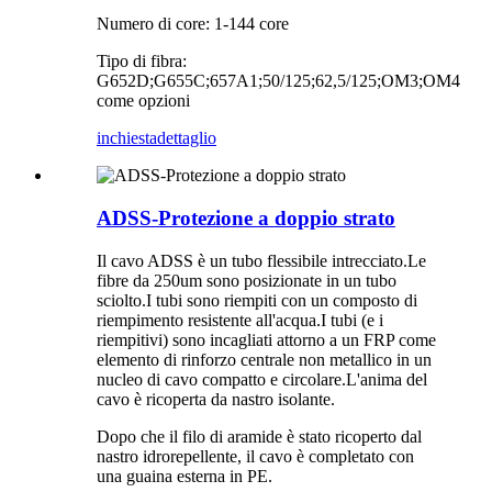
Numero di core: 1-144 core
Tipo di fibra:
G652D;G655C;657A1;50/125;62,5/125;OM3;OM4
come opzioni
inchiesta
dettaglio
ADSS-Protezione a doppio strato
Il cavo ADSS è un tubo flessibile intrecciato.Le
fibre da 250um sono posizionate in un tubo
sciolto.I tubi sono riempiti con un composto di
riempimento resistente all'acqua.I tubi (e i
riempitivi) sono incagliati attorno a un FRP come
elemento di rinforzo centrale non metallico in un
nucleo di cavo compatto e circolare.L'anima del
cavo è ricoperta da nastro isolante.
Dopo che il filo di aramide è stato ricoperto dal
nastro idrorepellente, il cavo è completato con
una guaina esterna in PE.