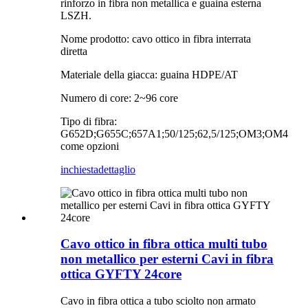
rinforzo in fibra non metallica e guaina esterna
LSZH.
Nome prodotto: cavo ottico in fibra interrata
diretta
Materiale della giacca: guaina HDPE/AT
Numero di core: 2~96 core
Tipo di fibra:
G652D;G655C;657A1;50/125;62,5/125;OM3;OM4
come opzioni
inchiesta
dettaglio
Cavo ottico in fibra ottica multi tubo
non metallico per esterni Cavi in ​​fibra
ottica GYFTY 24core
Cavo in fibra ottica a tubo sciolto non armato