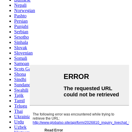
Nepali
Norwegian
Pashto
Persian
Punjabi
Serbian
Sesotho
Sinhala
Slovak
Slovenian
Somali
Samoan
Scots Gaelic
Shona
Sindhi
Sundanese
Swahili
Tajik
Tamil
Telugu
Thai
Ukrainian
Urdu
Uzbek