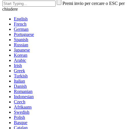
Premi invio per cercare o ESC per
chiudere
English
French
German
Portuguese
Spanish
Russian
Japanese
Korean
Arabic
Irish
Greek
Turkish
Italian
Danish
Romanian
Indonesian
Czech
Afrikaans
Swedish
Polish
Basque
Catalan