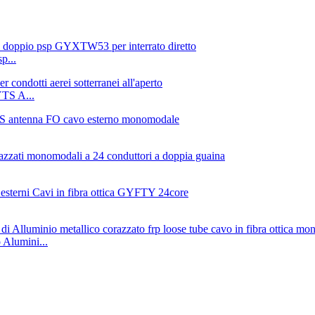
p...
YTS A...
Alumini...